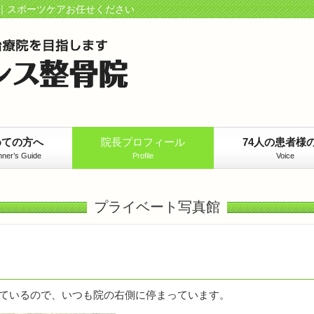
｜スポーツケアお任せください
めての方へ
院長プロフィール
74人の患者様
nner’s Guide
Profile
Voice
プライベート写真館
っているので、いつも院の右側に停まっています。